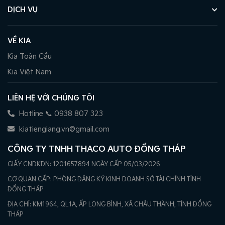
DỊCH VỤ
VỀ KIA
Kia Toàn Cầu
Kia Việt Nam
LIÊN HỆ VỚI CHÚNG TÔI
Hotline 📞 0938 807 323
kiatiengiang.vn@gmail.com
CÔNG TY TNHH THACO AUTO ĐỒNG THÁP
GIẤY CNĐKDN: 1201657894 NGÀY CẤP 05/03/2026
CƠ QUAN CẤP: PHÒNG ĐĂNG KÝ KINH DOANH SỞ TÀI CHÍNH TỈNH
ĐỒNG THÁP
ĐỊA CHỈ: KM1964, QL1A, ẤP LONG BÌNH, XÃ CHÂU THÀNH, TỈNH ĐỒNG
THÁP