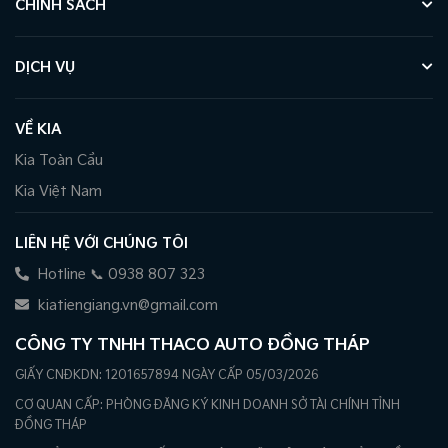
CHÍNH SÁCH
DỊCH VỤ
VỀ KIA
Kia Toàn Cầu
Kia Việt Nam
LIÊN HỆ VỚI CHÚNG TÔI
Hotline 📞 0938 807 323
kiatiengiang.vn@gmail.com
CÔNG TY TNHH THACO AUTO ĐỒNG THÁP
GIẤY CNĐKDN: 1201657894 NGÀY CẤP 05/03/2026
CƠ QUAN CẤP: PHÒNG ĐĂNG KÝ KINH DOANH SỞ TÀI CHÍNH TỈNH
ĐỒNG THÁP