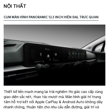
NỘI THẤT
CỤM MÀN HÌNH PANORAMIC 12.3 INCH HIỆN ĐẠI, TRỰC QUAN
C
Thiết kế liền mạch mang lại trải nghiệm thị giác cao cấp cùng
n
giao diện sắc nét, thao tác mượt mà. Màn hình giải trí trung
tâm hỗ trợ kết nối Apple CarPlay & Android Auto không dây
nhanh chóng, thuận tiện cho nhu cầu dẫn đường, giải trí và