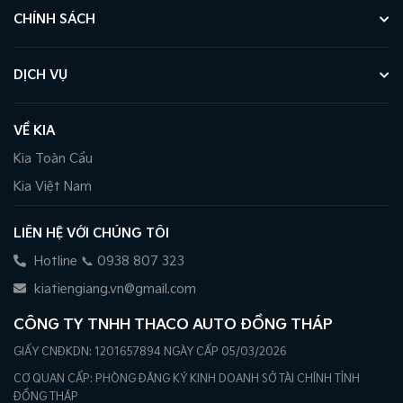
CHÍNH SÁCH
DỊCH VỤ
VỀ KIA
Kia Toàn Cầu
Kia Việt Nam
LIÊN HỆ VỚI CHÚNG TÔI
Hotline 📞 0938 807 323
kiatiengiang.vn@gmail.com
CÔNG TY TNHH THACO AUTO ĐỒNG THÁP
GIẤY CNĐKDN: 1201657894 NGÀY CẤP 05/03/2026
CƠ QUAN CẤP: PHÒNG ĐĂNG KÝ KINH DOANH SỞ TÀI CHÍNH TỈNH
ĐỒNG THÁP