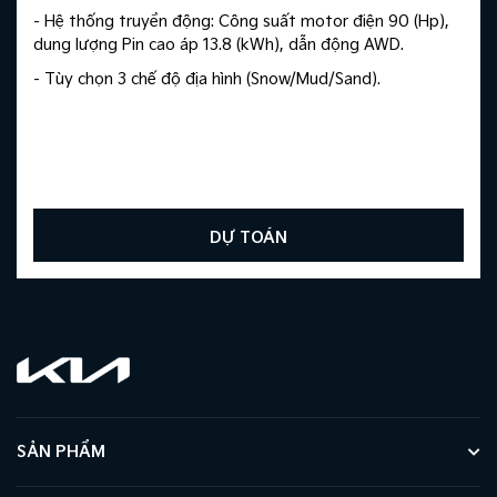
- Hệ thống truyền động: Công suất motor điện 90 (Hp),
dung lượng Pin cao áp 13.8 (kWh), dẫn động AWD.
- Tùy chọn 3 chế độ địa hình (Snow/Mud/Sand).
DỰ TOÁN
SẢN PHẨM