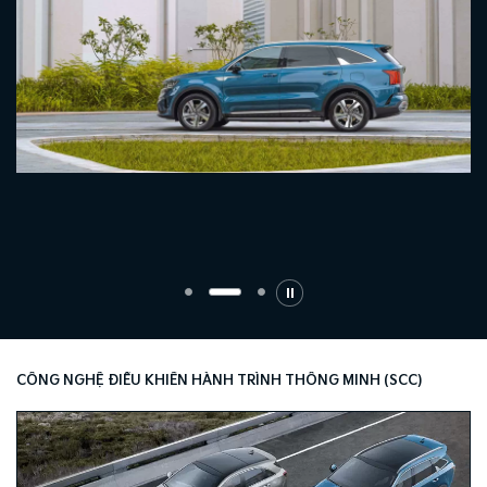
CÔNG NGHỆ ĐIỀU KHIỂN HÀNH TRÌNH THÔNG MINH (SCC)