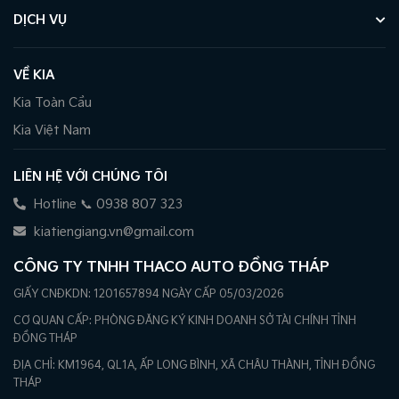
DỊCH VỤ
VỀ KIA
Kia Toàn Cầu
Kia Việt Nam
LIÊN HỆ VỚI CHÚNG TÔI
Hotline 📞 0938 807 323
kiatiengiang.vn@gmail.com
CÔNG TY TNHH THACO AUTO ĐỒNG THÁP
GIẤY CNĐKDN: 1201657894 NGÀY CẤP 05/03/2026
CƠ QUAN CẤP: PHÒNG ĐĂNG KÝ KINH DOANH SỞ TÀI CHÍNH TỈNH
ĐỒNG THÁP
ĐỊA CHỈ: KM1964, QL1A, ẤP LONG BÌNH, XÃ CHÂU THÀNH, TỈNH ĐỒNG
THÁP