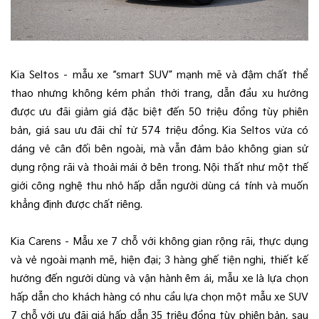
Kia Seltos – mẫu xe “smart SUV” mạnh mẽ và đậm chất thể
thao nhưng không kém phần thời trang, dẫn đầu xu hướng
được ưu đãi giảm giá đặc biệt đến 50 triệu đồng tùy phiên
bản, giá sau ưu đãi chỉ từ 574 triệu đồng. Kia Seltos vừa có
dáng vẻ cân đối bên ngoài, mà vẫn đảm bảo không gian sử
dụng rộng rãi và thoải mái ở bên trong. Nội thất như một thế
giới công nghệ thu nhỏ hấp dẫn người dùng cá tính và muốn
khẳng định được chất riêng.
Kia Carens – Mẫu xe 7 chỗ với không gian rộng rãi, thực dụng
và vẻ ngoài mạnh mẽ, hiện đại; 3 hàng ghế tiện nghi, thiết kế
hướng đến người dùng và vận hành êm ái, mẫu xe là lựa chọn
hấp dẫn cho khách hàng có nhu cầu lựa chọn một mẫu xe SUV
7 chỗ với ưu đãi giá hấp dẫn 35 triệu đồng tùy phiên bản, sau