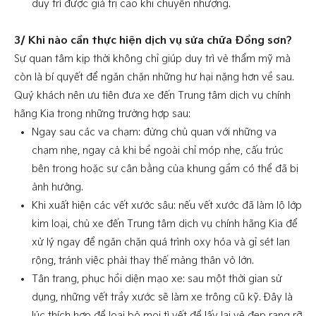
duy trì được giá trị cao khi chuyển nhượng.
3/ Khi nào cần thực hiện dịch vụ sửa chữa Đồng sơn?
Sự quan tâm kịp thời không chỉ giúp duy trì vẻ thẩm mỹ mà
còn là bí quyết để ngăn chặn những hư hại nặng hơn về sau.
Quý khách nên ưu tiên đưa xe đến Trung tâm dịch vụ chính
hãng Kia trong những trường hợp sau:
Ngay sau các va chạm: đừng chủ quan với những va
chạm nhẹ, ngay cả khi bề ngoài chỉ móp nhẹ, cấu trúc
bên trong hoặc sự cân bằng của khung gầm có thể đã bị
ảnh hưởng.
Khi xuất hiện các vết xước sâu: nếu vết xước đã làm lộ lớp
kim loại, chủ xe đến Trung tâm dịch vụ chính hãng Kia để
xử lý ngay để ngăn chặn quá trình oxy hóa và gỉ sét lan
rộng, tránh việc phải thay thế mảng thân vỏ lớn.
Tân trang, phục hồi diện mạo xe: sau một thời gian sử
dụng, những vết trầy xước sẽ làm xe trông cũ kỹ. Đây là
lúc thích hợp để loại bỏ mọi tì vết để lấy lại vẻ đẹp rạng rỡ