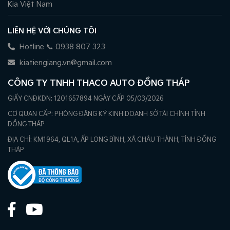
Kia Việt Nam
LIÊN HỆ VỚI CHÚNG TÔI
Hotline 📞 0938 807 323
kiatiengiang.vn@gmail.com
CÔNG TY TNHH THACO AUTO ĐỒNG THÁP
GIẤY CNĐKDN: 1201657894 NGÀY CẤP 05/03/2026
CƠ QUAN CẤP: PHÒNG ĐĂNG KÝ KINH DOANH SỞ TÀI CHÍNH TỈNH
ĐỒNG THÁP
ĐỊA CHỈ: KM1964, QL1A, ẤP LONG BÌNH, XÃ CHÂU THÀNH, TỈNH ĐỒNG
THÁP