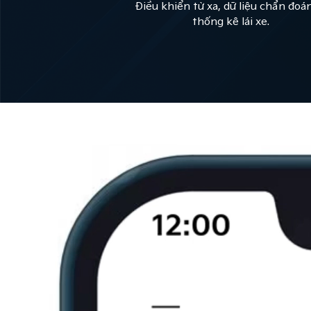
Điều khiển từ xa, dữ liệu chẩn đoá
thống kê lái xe.