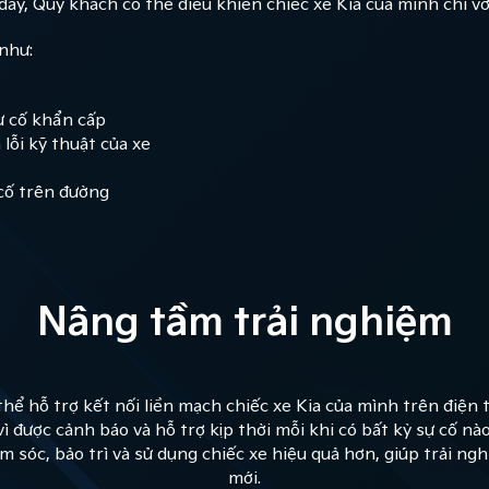
đây, Quý khách có thể điều khiển chiếc xe Kia của mình chỉ v
 như:
ự cố khẩn cấp
lỗi kỹ thuật của xe
cố trên đường
Nâng tầm trải nghiệm
thể hỗ trợ kết nối liền mạch chiếc xe Kia của mình trên điệ
vì được cảnh báo và hỗ trợ kịp thời mỗi khi có bất kỳ sự cố nào
sóc, bảo trì và sử dụng chiếc xe hiệu quả hơn, giúp trải ngh
mới.