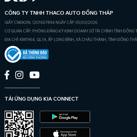
CÔNG TY TNHH THACO AUTO ĐỒNG THÁP
GIẤY CNĐKDN: 1201657894 NGÀY CẤP 05/03/2026
CƠ QUAN CẤP: PHÒNG ĐĂNG KÝ KINH DOANH SỞ TÀI CHÍNH TỈNH ĐỒNG 
ĐỊA CHỈ: KM1964, QL1A, ẤP LONG BÌNH, XÃ CHÂU THÀNH, TỈNH ĐỒNG TH
TẢI ỨNG DỤNG KIA CONNECT